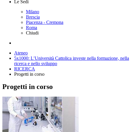
Le Sedi
Milano
Brescia
Piacenza - Cremona
Roma
Chiudi
Ateneo
5x1000: L’Università Cattolica investe nella formazione, nella
ricerca e nello sviluppo
RICERCA
Progetti in corso
Progetti in corso