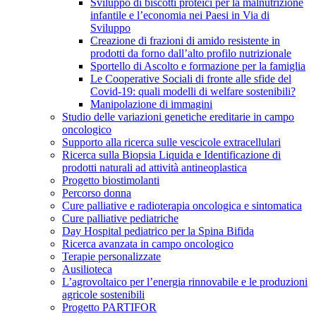
Sviluppo di biscotti proteici per la malnutrizione
infantile e l’economia nei Paesi in Via di
Sviluppo
Creazione di frazioni di amido resistente in
prodotti da forno dall’alto profilo nutrizionale
Sportello di Ascolto e formazione per la famiglia
Le Cooperative Sociali di fronte alle sfide del
Covid-19: quali modelli di welfare sostenibili?
Manipolazione di immagini
Studio delle variazioni genetiche ereditarie in campo
oncologico
Supporto alla ricerca sulle vescicole extracellulari
Ricerca sulla Biopsia Liquida e Identificazione di
prodotti naturali ad attività antineoplastica
Progetto biostimolanti
Percorso donna
Cure palliative e radioterapia oncologica e sintomatica
Cure palliative pediatriche
Day Hospital pediatrico per la Spina Bifida
Ricerca avanzata in campo oncologico
Terapie personalizzate
Ausilioteca
L’agrovoltaico per l’energia rinnovabile e le produzioni
agricole sostenibili
Progetto PARTIFOR