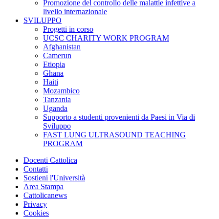
Promozione del controllo delle malattie infettive a
livello internazionale
SVILUPPO
Progetti in corso
UCSC CHARITY WORK PROGRAM
Afghanistan
Camerun
Etiopia
Ghana
Haiti
Mozambico
Tanzania
Uganda
Supporto a studenti provenienti da Paesi in Via di
Sviluppo
FAST LUNG ULTRASOUND TEACHING
PROGRAM
Docenti Cattolica
Contatti
Sostieni l'Università
Area Stampa
Cattolicanews
Privacy
Cookies