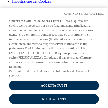
Impostazione dei Cookies
Cloudmail
Cloudmail icatt
CONTINUA SENZA ACCETTARE
WiFi e Eduroam
Università Cattolica del Sacro Cuore
utilizza su questo sito
OFF-CAMPUS
cookie tecnici necessari per il suo funzionamento (finalizzati a
Intranet
consentire la fruizione dei nostri servizi, ottimizzare l'esperienza
utente) e, ove si presti il consenso, cookie ed altri strumenti di
Biblioteca
tracciamento e di profilazione (finalizzati a elaborare statistiche
Librerie
Educatt
e comunicazioni mirate a proporre servizi in linea con le tue
CV Online
preferenze). Puoi fornire/negare il consenso a tutti i cookie
Albo fornitori
(ACCETTA TUTTI/RIFIUTA TUTTI), oppure personalizzare le
Bandi e gare
scelte (PERSONALIZZA). Chiudendo il banner senza effettuare
Verifica Certificati
alcuna scelta la navigazione proseguirà solo con i cookie
necessari.
Seguici su
Per ulteriori informazioni consulta l'
informativa di Ateneo sui
Cookie.
ACCETTA TUTTI
RIFIUTA TUTTI
Università Cattolica del Sacro Cuore