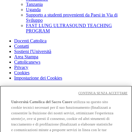
Tanzania
Uganda
Supporto a studenti provenienti da Paesi in Via di
Sviluppo
FAST LUNG ULTRASOUND TEACHING
PROGRAM
Docenti Cattolica
Contatti
Sostieni l'Università
Area Stampa
Cattolicanews
Privacy
Cookies
Impostazione dei Cookies
Cloudmail
Cloudmail icatt
CONTINUA SENZA ACCETTARE
WiFi e Eduroam
Università Cattolica del Sacro Cuore
utilizza su questo sito
OFF-CAMPUS
cookie tecnici necessari per il suo funzionamento (finalizzati a
Intranet
consentire la fruizione dei nostri servizi, ottimizzare l'esperienza
utente) e, ove si presti il consenso, cookie ed altri strumenti di
Biblioteca
tracciamento e di profilazione (finalizzati a elaborare statistiche
Librerie
Educatt
e comunicazioni mirate a proporre servizi in linea con le tue