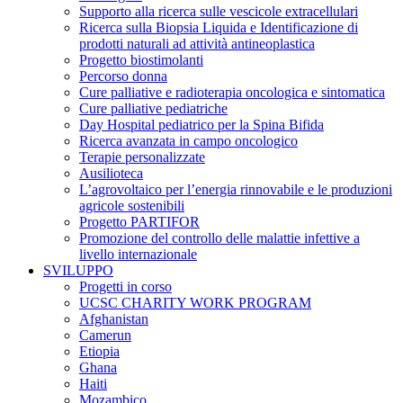
Supporto alla ricerca sulle vescicole extracellulari
Ricerca sulla Biopsia Liquida e Identificazione di
prodotti naturali ad attività antineoplastica
Progetto biostimolanti
Percorso donna
Cure palliative e radioterapia oncologica e sintomatica
Cure palliative pediatriche
Day Hospital pediatrico per la Spina Bifida
Ricerca avanzata in campo oncologico
Terapie personalizzate
Ausilioteca
L’agrovoltaico per l’energia rinnovabile e le produzioni
agricole sostenibili
Progetto PARTIFOR
Promozione del controllo delle malattie infettive a
livello internazionale
SVILUPPO
Progetti in corso
UCSC CHARITY WORK PROGRAM
Afghanistan
Camerun
Etiopia
Ghana
Haiti
Mozambico