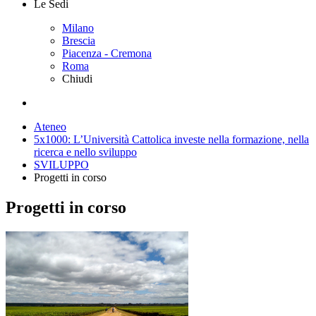
Le Sedi
Milano
Brescia
Piacenza - Cremona
Roma
Chiudi
Ateneo
5x1000: L’Università Cattolica investe nella formazione, nella
ricerca e nello sviluppo
SVILUPPO
Progetti in corso
Progetti in corso