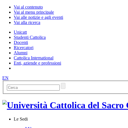
Vai al contenuto
Vai al menu principale
Vai alle notizie e agli eventi
Vai alla ricerca
Unicatt
Studenti Cattolica
Docenti
Ricercatori
Alumni
Cattolica International
Enti, aziende e professioni
EN
Le Sedi