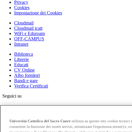
Privacy
Cookies
Impostazione dei Cookies
Cloudmail
Cloudmail icatt
WiFi e Eduroam
OFF-CAMPUS
Intranet
Biblioteca
Librerie
Educatt
CV Online
Albo fornitori
Bandi e gare
Verifica Certificati
Seguici su
Università Cattolica del Sacro Cuore
utilizza su questo sito cookie tecnici 
consentire la fruizione dei nostri servizi, ottimizzare l'esperienza utente) e, ov