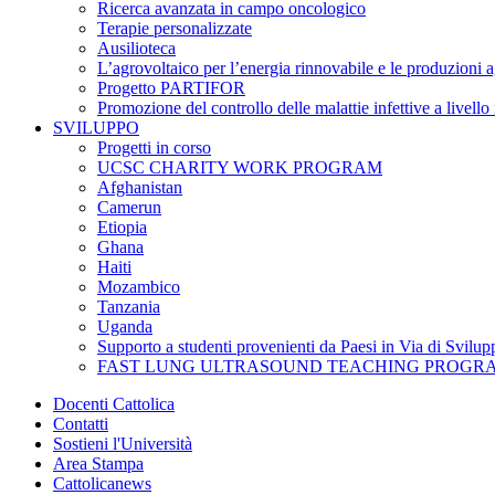
Ricerca avanzata in campo oncologico
Terapie personalizzate
Ausilioteca
L’agrovoltaico per l’energia rinnovabile e le produzioni ag
Progetto PARTIFOR
Promozione del controllo delle malattie infettive a livello
SVILUPPO
Progetti in corso
UCSC CHARITY WORK PROGRAM
Afghanistan
Camerun
Etiopia
Ghana
Haiti
Mozambico
Tanzania
Uganda
Supporto a studenti provenienti da Paesi in Via di Svilup
FAST LUNG ULTRASOUND TEACHING PROGR
Docenti Cattolica
Contatti
Sostieni l'Università
Area Stampa
Cattolicanews