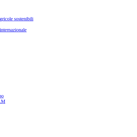
ricole sostenibili
 internazionale
po
AM