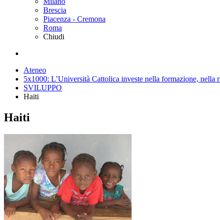
Milano
Brescia
Piacenza - Cremona
Roma
Chiudi
Ateneo
5x1000: L’Università Cattolica investe nella formazione, nella r
SVILUPPO
Haiti
Haiti