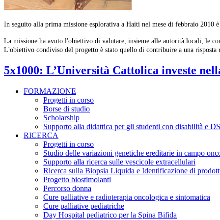
In seguito alla prima missione esplorativa a Haiti nel mese di febbraio 2010 è
La missione ha avuto l'obiettivo di valutare, insieme alle autorità locali, le co
L'obiettivo condiviso del progetto è stato quello di contribuire a una risposta
5x1000: L’Università Cattolica investe nell
FORMAZIONE
Progetti in corso
Borse di studio
Scholarship
Supporto alla didattica per gli studenti con disabilità e 
RICERCA
Progetti in corso
Studio delle variazioni genetiche ereditarie in campo onc
Supporto alla ricerca sulle vescicole extracellulari
Ricerca sulla Biopsia Liquida e Identificazione di prodotti 
Progetto biostimolanti
Percorso donna
Cure palliative e radioterapia oncologica e sintomatica
Cure palliative pediatriche
Day Hospital pediatrico per la Spina Bifida