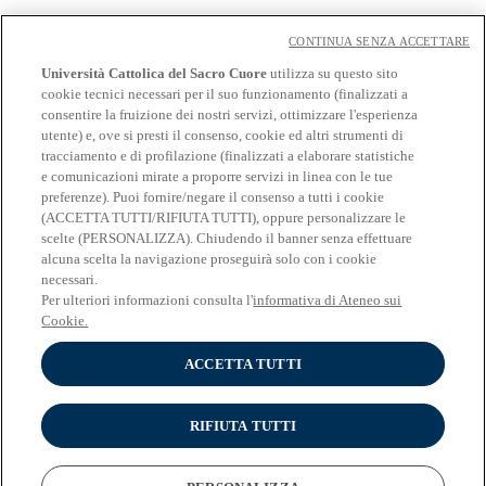
Cloudmail
Cloudmail icatt
CONTINUA SENZA ACCETTARE
WiFi e Eduroam
Università Cattolica del Sacro Cuore
utilizza su questo sito
OFF-CAMPUS
cookie tecnici necessari per il suo funzionamento (finalizzati a
Intranet
consentire la fruizione dei nostri servizi, ottimizzare l'esperienza
utente) e, ove si presti il consenso, cookie ed altri strumenti di
Biblioteca
tracciamento e di profilazione (finalizzati a elaborare statistiche
Librerie
Educatt
e comunicazioni mirate a proporre servizi in linea con le tue
CV Online
preferenze). Puoi fornire/negare il consenso a tutti i cookie
Albo fornitori
(ACCETTA TUTTI/RIFIUTA TUTTI), oppure personalizzare le
Bandi e gare
scelte (PERSONALIZZA). Chiudendo il banner senza effettuare
Verifica Certificati
alcuna scelta la navigazione proseguirà solo con i cookie
necessari.
Seguici su
Per ulteriori informazioni consulta l'
informativa di Ateneo sui
Cookie.
ACCETTA TUTTI
RIFIUTA TUTTI
Università Cattolica del Sacro Cuore
© Università Cattolica del Sacro Cuore - Largo A. Gemelli 1, 20123