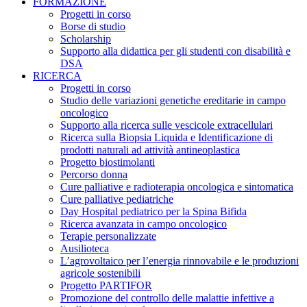
FORMAZIONE
Progetti in corso
Borse di studio
Scholarship
Supporto alla didattica per gli studenti con disabilità e
DSA
RICERCA
Progetti in corso
Studio delle variazioni genetiche ereditarie in campo
oncologico
Supporto alla ricerca sulle vescicole extracellulari
Ricerca sulla Biopsia Liquida e Identificazione di
prodotti naturali ad attività antineoplastica
Progetto biostimolanti
Percorso donna
Cure palliative e radioterapia oncologica e sintomatica
Cure palliative pediatriche
Day Hospital pediatrico per la Spina Bifida
Ricerca avanzata in campo oncologico
Terapie personalizzate
Ausilioteca
L’agrovoltaico per l’energia rinnovabile e le produzioni
agricole sostenibili
Progetto PARTIFOR
Promozione del controllo delle malattie infettive a