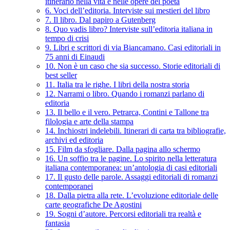
itinerario nella vita e nelle opere del poeta
6. Voci dell’editoria. Interviste sui mestieri del libro
7. Il libro. Dal papiro a Gutenberg
8. Quo vadis libro? Interviste sull’editoria italiana in
tempo di crisi
9. Libri e scrittori di via Biancamano. Casi editoriali in
75 anni di Einaudi
10. Non è un caso che sia successo. Storie editoriali di
best seller
11. Italia tra le righe. I libri della nostra storia
12. Narrami o libro. Quando i romanzi parlano di
editoria
13. Il bello e il vero. Petrarca, Contini e Tallone tra
filologia e arte della stampa
14. Inchiostri indelebili. Itinerari di carta tra bibliografie,
archivi ed editoria
15. Film da sfogliare. Dalla pagina allo schermo
16. Un soffio tra le pagine. Lo spirito nella letteratura
italiana contemporanea: un’antologia di casi editoriali
17. Il gusto delle parole. Assaggi editoriali di romanzi
contemporanei
18. Dalla pietra alla rete. L’evoluzione editoriale delle
carte geografiche De Agostini
19. Sogni d’autore. Percorsi editoriali tra realtà e
fantasia