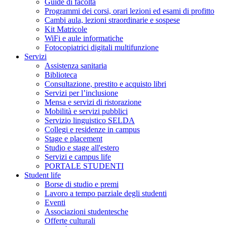
Guide di facoltà
Programmi dei corsi, orari lezioni ed esami di profitto
Cambi aula, lezioni straordinarie e sospese
Kit Matricole
WiFi e aule informatiche
Fotocopiatrici digitali multifunzione
Servizi
Assistenza sanitaria
Biblioteca
Consultazione, prestito e acquisto libri
Servizi per l’inclusione
Mensa e servizi di ristorazione
Mobilità e servizi pubblici
Servizio linguistico SELDA
Collegi e residenze in campus
Stage e placement
Studio e stage all'estero
Servizi e campus life
PORTALE STUDENTI
Student life
Borse di studio e premi
Lavoro a tempo parziale degli studenti
Eventi
Associazioni studentesche
Offerte culturali