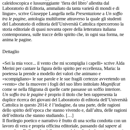
caleidoscopica e lussureggiante ‘fiera del libro’ allestita dal
Laboratorio di Editoria, ammaliato da tanta varietà di mondi e di
lingue», scrive Giuseppe Langella nella
Presentazione
a
Un soffio
tra le pagine
, antologia multiforme attraverso la quale gli studenti
del Laboratorio di editoria dell’Università Cattolica ripercorrono la
storia editoriale di quasi novanta opere della letteratura italiana
contemporanea, sulle tracce dello spirito che, in ogni sua forma, ne
anima le pagine.
Dettaglio
«Sei la mia voce... il vento che mi scompiglia i capelli» scrive Alda
Merini per cantare la figura dello spirito per eccellenza, Maria: la
poetessa la prende a modello dei valori che animano e
«scompigliano» le sue parole e le sue fragili certezze avvertendo un
«vento» che fa muovere i fogli del suo libro intitolato
Magnificat
come se nella filigrana di quelle carte passasse un soffio interiore.
Un soffio tra le pagine
è proprio il titolo che ben rappresenta la
duplice ricerca dei giovani del Laboratorio di editoria dell’Università
Cattolica in questo 2014: è l’indagine, da una parte, delle ragioni
dello spirito dell’epoca che stanno vivendo e, dall’altra, delle ragioni
dell’editoria che stanno studiando. […]
Il florilegio poetico e narrativo è frutto di una scelta condotta con un
lavoro di vera e propria officina editoriale, passando dal
sapere
al