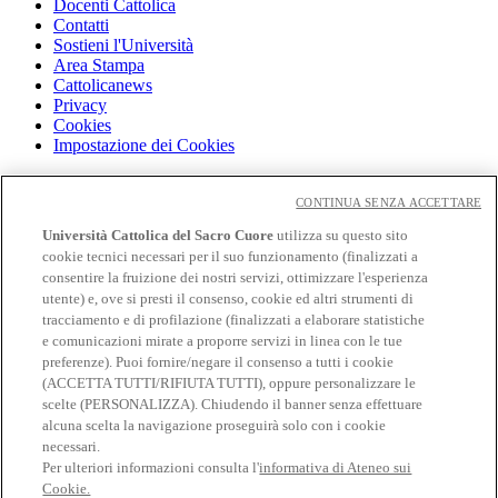
Docenti Cattolica
Contatti
Sostieni l'Università
Area Stampa
Cattolicanews
Privacy
Cookies
Impostazione dei Cookies
Cloudmail
Cloudmail icatt
CONTINUA SENZA ACCETTARE
WiFi e Eduroam
Università Cattolica del Sacro Cuore
utilizza su questo sito
OFF-CAMPUS
cookie tecnici necessari per il suo funzionamento (finalizzati a
Intranet
consentire la fruizione dei nostri servizi, ottimizzare l'esperienza
utente) e, ove si presti il consenso, cookie ed altri strumenti di
Biblioteca
tracciamento e di profilazione (finalizzati a elaborare statistiche
Librerie
Educatt
e comunicazioni mirate a proporre servizi in linea con le tue
CV Online
preferenze). Puoi fornire/negare il consenso a tutti i cookie
Albo fornitori
(ACCETTA TUTTI/RIFIUTA TUTTI), oppure personalizzare le
Bandi e gare
scelte (PERSONALIZZA). Chiudendo il banner senza effettuare
Verifica Certificati
alcuna scelta la navigazione proseguirà solo con i cookie
necessari.
Seguici su
Per ulteriori informazioni consulta l'
informativa di Ateneo sui
Cookie.