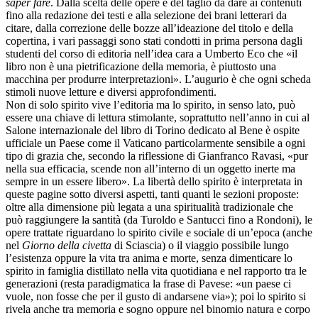
saper fare
. Dalla scelta delle opere e del taglio da dare ai contenuti
fino alla redazione dei testi e alla selezione dei brani letterari da
citare, dalla correzione delle bozze all’ideazione del titolo e della
copertina, i vari passaggi sono stati condotti in prima persona dagli
studenti del corso di editoria nell’idea cara a Umberto Eco che «il
libro non è una pietrificazione della memoria, è piuttosto una
macchina per produrre interpretazioni». L’augurio è che ogni scheda
stimoli nuove letture e diversi approfondimenti.
Non di solo spirito vive l’editoria ma lo spirito, in senso lato, può
essere una chiave di lettura stimolante, soprattutto nell’anno in cui al
Salone internazionale del libro di Torino dedicato al Bene è ospite
ufficiale un Paese come il Vaticano particolarmente sensibile a ogni
tipo di grazia che, secondo la riflessione di Gianfranco Ravasi, «pur
nella sua efficacia, scende non all’interno di un oggetto inerte ma
sempre in un essere libero». La libertà dello spirito è interpretata in
queste pagine sotto diversi aspetti, tanti quanti le sezioni proposte:
oltre alla dimensione più legata a una spiritualità tradizionale che
può raggiungere la santità (da Turoldo e Santucci fino a Rondoni), le
opere trattate riguardano lo spirito civile e sociale di un’epoca (anche
nel
Giorno della civetta
di Sciascia) o il viaggio possibile lungo
l’esistenza oppure la vita tra anima e morte, senza dimenticare lo
spirito in famiglia distillato nella vita quotidiana e nel rapporto tra le
generazioni (resta paradigmatica la frase di Pavese: «un paese ci
vuole, non fosse che per il gusto di andarsene via»); poi lo spirito si
rivela anche tra memoria e sogno oppure nel binomio natura e corpo