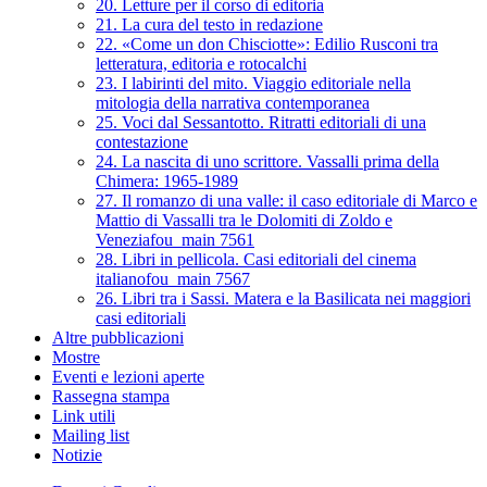
20. Letture per il corso di editoria
21. La cura del testo in redazione
22. «Come un don Chisciotte»: Edilio Rusconi tra
letteratura, editoria e rotocalchi
23. I labirinti del mito. Viaggio editoriale nella
mitologia della narrativa contemporanea
25. Voci dal Sessantotto. Ritratti editoriali di una
contestazione
24. La nascita di uno scrittore. Vassalli prima della
Chimera: 1965-1989
27. Il romanzo di una valle: il caso editoriale di Marco e
Mattio di Vassalli tra le Dolomiti di Zoldo e
Veneziafou_main 7561
28. Libri in pellicola. Casi editoriali del cinema
italianofou_main 7567
26. Libri tra i Sassi. Matera e la Basilicata nei maggiori
casi editoriali
Altre pubblicazioni
Mostre
Eventi e lezioni aperte
Rassegna stampa
Link utili
Mailing list
Notizie