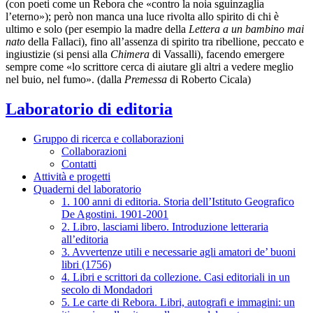
(con poeti come un Rebora che «contro la noia sguinzaglia
l’eterno»); però non manca una luce rivolta allo spirito di chi è
ultimo e solo (per esempio la madre della
Lettera a un bambino mai
nato
della Fallaci), fino all’assenza di spirito tra ribellione, peccato e
ingiustizie (si pensi alla
Chimera
di Vassalli), facendo emergere
sempre come «lo scrittore cerca di aiutare gli altri a vedere meglio
nel buio, nel fumo». (dalla
Premessa
di Roberto Cicala)
Laboratorio di editoria
Gruppo di ricerca e collaborazioni
Collaborazioni
Contatti
Attività e progetti
Quaderni del laboratorio
1. 100 anni di editoria. Storia dell’Istituto Geografico
De Agostini. 1901-2001
2. Libro, lasciami libero. Introduzione letteraria
all’editoria
3. Avvertenze utili e necessarie agli amatori de’ buoni
libri (1756)
4. Libri e scrittori da collezione. Casi editoriali in un
secolo di Mondadori
5. Le carte di Rebora. Libri, autografi e immagini: un