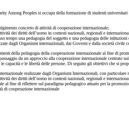
y Among Peoples si occupa della formazione di studenti universitari c
gimento concreto di attività di cooperazione internazionale;
tività dei diritti dell’uomo in contesti nazionali, regionali e internazional
sso tempo una pedagogia del soggetto e una pedagogia delle istituzioni e co
zate dagli Organismi internazionali, dai Governi e dalla società civile 
enti della pedagogia della cooperazione internazionale al fine di prom
assaggio da un approccio alla cooperazione internazionale centrato sui bis
a le capacità e le libertà delle persone. Di seguito gli obiettivi che si 
nternazionale realizzate dagli Organismi Internazionali, con particolar
tività dei diritti dell’uomo in contesti nazionali, regionali e internazional
ale al fine di riflettere sul paradigma pedagogico attuato per la promozio
ità di cooperazione internazionale