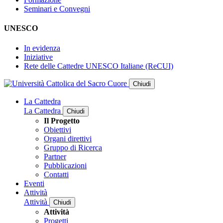
Seminari e Convegni
UNESCO
In evidenza
Iniziative
Rete delle Cattedre UNESCO Italiane (ReCUI)
Chiudi
La Cattedra
La Cattedra
Chiudi
Il Progetto
Obiettivi
Organi direttivi
Gruppo di Ricerca
Partner
Pubblicazioni
Contatti
Eventi
Attività
Attività
Chiudi
Attività
Progetti