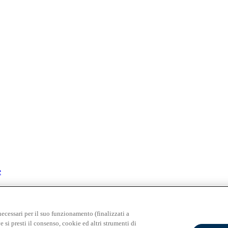
e
 Milano - PI 02133120150
necessari per il suo funzionamento (finalizzati a
e si presti il consenso, cookie ed altri strumenti di