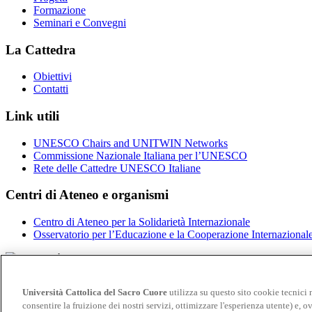
Formazione
Seminari e Convegni
La Cattedra
Obiettivi
Contatti
Link utili
UNESCO Chairs and UNITWIN Networks
Commissione Nazionale Italiana per l’UNESCO
Rete delle Cattedre UNESCO Italiane
Centri di Ateneo e organismi
Centro di Ateneo per la Solidarietà Internazionale
Osservatorio per l’Educazione e la Cooperazione Internazional
© Università Cattolica del Sacro Cuore - Largo A. Gemelli 1, 20123
Università Cattolica del Sacro Cuore
utilizza su questo sito cookie tecnici 
Privacy
consentire la fruizione dei nostri servizi, ottimizzare l'esperienza utente) e, ov