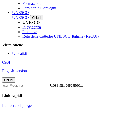
Formazione
Seminari e Convegni
UNESCO
UNESCO
Chiudi
UNESCO
In evidenza
Iniziative
Rete delle Cattedre UNESCO Italiane (ReCUI)
Visita anche
Unicatt.it
CeSI
English version
Chiudi
Cosa stai cercando...
Link rapidi
Le ricerche
I progetti