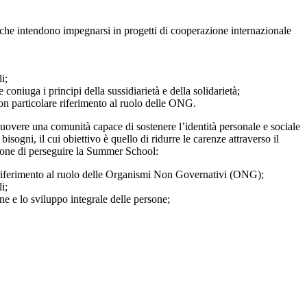
he intendono impegnarsi in progetti di cooperazione internazionale
i;
niuga i principi della sussidiarietà e della solidarietà;
con particolare riferimento al ruolo delle ONG.
uovere una comunità capace di sostenere l’identità personale e sociale
ogni, il cui obiettivo è quello di ridurre le carenze attraverso il
propone di perseguire la Summer School:
e riferimento al ruolo delle Organismi Non Governativi (ONG);
i;
ne e lo sviluppo integrale delle persone;