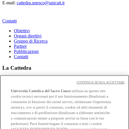
E-mail:
cattedra.unesco@unicatt.it
Contatti
Obiettivi
Organi direttivi
Gruppo di Ricerca
Partner
Pubblicazioni
Contatti
La Cattedra
Obiettivi
CONTINUA SENZA ACCETTARE
Contatti
Università Cattolica del Sacro Cuore
utilizza su questo sito
Link utili
cookie tecnici necessari per il suo funzionamento (finalizzati a
consentire la fruizione dei nostri servizi, ottimizzare l'esperienza
UNESCO Chairs and UNITWIN Networks
utente) e, ove si presti il consenso, cookie ed altri strumenti di
Commissione Nazionale Italiana per l’UNESCO
tracciamento e di profilazione (finalizzati a elaborare statistiche
Rete delle Cattedre UNESCO Italiane
e comunicazioni mirate a proporre servizi in linea con le tue
preferenze). Puoi fornire/negare il consenso a tutti i cookie
Centri di Ateneo e organismi