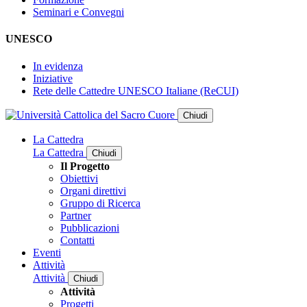
Seminari e Convegni
UNESCO
In evidenza
Iniziative
Rete delle Cattedre UNESCO Italiane (ReCUI)
Chiudi
La Cattedra
La Cattedra
Chiudi
Il Progetto
Obiettivi
Organi direttivi
Gruppo di Ricerca
Partner
Pubblicazioni
Contatti
Eventi
Attività
Attività
Chiudi
Attività
Progetti