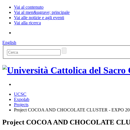
Vai al contenuto
Vai al men&ugrave; principale
Vai alle notizie e agli eventi
Vai alla ricerca
English
UCSC
Expolab
Projects
Project COCOA AND CHOCOLATE CLUSTER - EXPO 20
Project COCOA AND CHOCOLATE CLUS