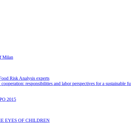
f Milan
Food Risk Analysis experts
ooperation: responsibilities and labor perspectives for a sustainable fu
PO 2015
HE EYES OF CHILDREN