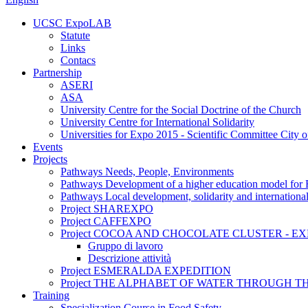
UCSC ExpoLAB
Statute
Links
Contacs
Partnership
ASERI
ASA
University Centre for the Social Doctrine of the Church
University Centre for International Solidarity
Universities for Expo 2015 - Scientific Committee City o
Events
Projects
Pathways Needs, People, Environments
Pathways Development of a higher education model for 
Pathways Local development, solidarity and international c
Project SHAREXPO
Project CAFFEXPO
Project COCOA AND CHOCOLATE CLUSTER - EX
Gruppo di lavoro
Descrizione attività
Project ESMERALDA EXPEDITION
Project THE ALPHABET OF WATER THROUGH T
Training
Specialization Course in Food Safety