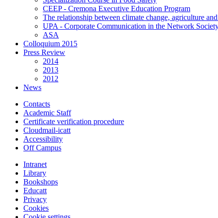
CEEP - Cremona Executive Education Program
The relationship between climate change, agriculture and
UPA - Corporate Communication in the Network Societ
ASA
Colloquium 2015
Press Review
2014
2013
2012
News
Contacts
Academic Staff
Certificate verification procedure
Cloudmail-icatt
Accessibility
Off Campus
Intranet
Library
Bookshops
Educatt
Privacy
Cookies
Cookie settings