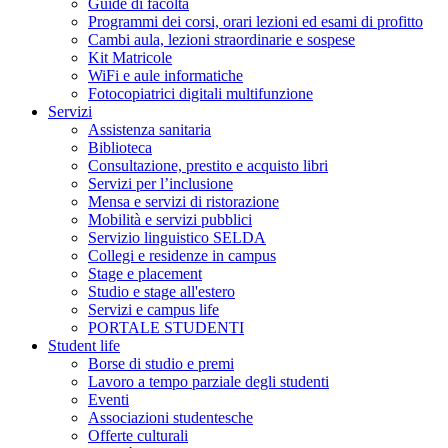
Guide di facoltà
Programmi dei corsi, orari lezioni ed esami di profitto
Cambi aula, lezioni straordinarie e sospese
Kit Matricole
WiFi e aule informatiche
Fotocopiatrici digitali multifunzione
Servizi
Assistenza sanitaria
Biblioteca
Consultazione, prestito e acquisto libri
Servizi per l’inclusione
Mensa e servizi di ristorazione
Mobilità e servizi pubblici
Servizio linguistico SELDA
Collegi e residenze in campus
Stage e placement
Studio e stage all'estero
Servizi e campus life
PORTALE STUDENTI
Student life
Borse di studio e premi
Lavoro a tempo parziale degli studenti
Eventi
Associazioni studentesche
Offerte culturali