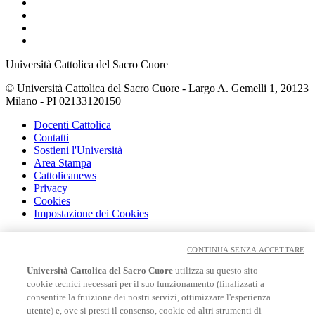
Università Cattolica del Sacro Cuore
© Università Cattolica del Sacro Cuore - Largo A. Gemelli 1, 20123
Milano - PI 02133120150
Docenti Cattolica
Contatti
Sostieni l'Università
Area Stampa
Cattolicanews
Privacy
Cookies
Impostazione dei Cookies
Cloudmail
Cloudmail icatt
CONTINUA SENZA ACCETTARE
WiFi e Eduroam
Università Cattolica del Sacro Cuore
utilizza su questo sito
OFF-CAMPUS
cookie tecnici necessari per il suo funzionamento (finalizzati a
Intranet
consentire la fruizione dei nostri servizi, ottimizzare l'esperienza
utente) e, ove si presti il consenso, cookie ed altri strumenti di
Biblioteca