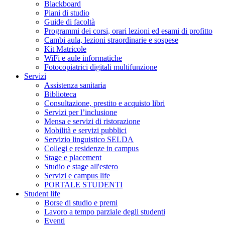
Blackboard
Piani di studio
Guide di facoltà
Programmi dei corsi, orari lezioni ed esami di profitto
Cambi aula, lezioni straordinarie e sospese
Kit Matricole
WiFi e aule informatiche
Fotocopiatrici digitali multifunzione
Servizi
Assistenza sanitaria
Biblioteca
Consultazione, prestito e acquisto libri
Servizi per l’inclusione
Mensa e servizi di ristorazione
Mobilità e servizi pubblici
Servizio linguistico SELDA
Collegi e residenze in campus
Stage e placement
Studio e stage all'estero
Servizi e campus life
PORTALE STUDENTI
Student life
Borse di studio e premi
Lavoro a tempo parziale degli studenti
Eventi