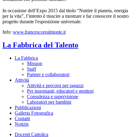
In occasione dellʼExpo 2015 dal titolo “Nutrire il pianeta, energia
per la vita”, lʼintento è riuscire a mostrare e far conoscere il nostro
progetto durante l'esposizione universale.
Info:
www.francescorealmonte.it
La Fabbrica del Talento
La Fabbrica
Mission
Staff
Partner e collaboratori
Attività
Attività e percorsi per ragazzi
Per insegnanti, educatori e genitori
Consulenza e supervisione
Laboratori per bambini
Pubblicazioni
Galleria Fotografica
Contatti
Notizie
Docenti Cattolica