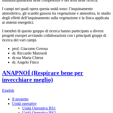
multidisciplinarietà nelle competenze e nei temi delle ricerca.
I campi nei quali opera questa unità sono: l’inquinamento
atmosferico, gli scambi gassosi tra vegetazione e atmosfera, lo studio
degli effetti dell’inquinamento sulla vegetazione e la fisica applicata
ai sistemi energetici.
I membri di questo gruppo di ricerca hanno partecipato a diversi
progetti europei avviando collaborazioni con i principali gruppi di
ricerca dei vari campi.
prof. Giacomo Gerosa
dr. Riccardo Marzuoli
dr.ssa Maria Chiesa
dr. Angelo Finco
ANAPNOÍ (Respirare bene per
invecchiare meglio)
English
Il progetto
Unità operative
Unità Operativa BS1
Unità Operativa BS2