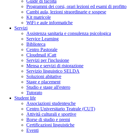
Guide di facoltà
Programmi dei corsi, orari lezioni ed esami di profitto
Cambi aula, lezioni straordinarie e sospese
Kit matricole
WiFi e aule informatiche
Servizi
Assistenza sanitaria e consulenza psicologica
Service Learning
Biblioteca
Centro Pastorale
Cloudmail iCatt
Servizi per l'inclusione
Mensa e servizi di ristorazione
Servizio linguistico SELDA
Soluzioni abitative
Stage e placement
Studio e stage all'estero
Tutorato
Student life
Associazioni studentesche
Centro Universitario Teatrale (CUT)
Attività culturali e sportive
Borse di studio e premi
Certificazioni linguistiche
Eventi