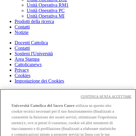
Unità Operativa RM1
Unità Operativa PC
Unità Operativa MI
Prodotti della ricerca
Contatti
Notizie
Docenti Cattolica
Contatti
Sostieni l'Università
Area Stampa
Cattolicanews
Privacy
Cookies
Impostazione dei Cookies
Cloudmail
Cloudmail icatt
CONTINUA SENZA ACCETTARE
WiFi e Eduroam
Università Cattolica del Sacro Cuore
utilizza su questo sito
OFF-CAMPUS
cookie tecnici necessari per il suo funzionamento (finalizzati a
Intranet
consentire la fruizione dei nostri servizi, ottimizzare l'esperienza
utente) e, ove si presti il consenso, cookie ed altri strumenti di
Biblioteca
tracciamento e di profilazione (finalizzati a elaborare statistiche
Librerie
Educatt
e comunicazioni mirate a proporre servizi in linea con le tue