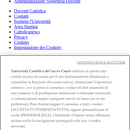
Amministrazione Segreteria Docenti
Docenti Cattolica
Contatti
Sostieni l'Università
Area Stampa
Cattolicanews
Privacy
Cookies
Impostazione dei Cookies
Cloudmail
Cloudmail icatt
CONTINUA SENZA ACCETTARE
WiFi e Eduroam
Università Cattolica del Sacro Cuore
utilizza su questo sito
OFF-CAMPUS
cookie tecnici necessari per il suo funzionamento (finalizzati a
Intranet
consentire la fruizione dei nostri servizi, ottimizzare l'esperienza
utente) e, ove si presti il consenso, cookie ed altri strumenti di
Biblioteca
tracciamento e di profilazione (finalizzati a elaborare statistiche
Librerie
Educatt
e comunicazioni mirate a proporre servizi in linea con le tue
CV Online
preferenze). Puoi fornire/negare il consenso a tutti i cookie
Albo fornitori
(ACCETTA TUTTI/RIFIUTA TUTTI), oppure personalizzare le
Bandi e gare
scelte (PERSONALIZZA). Chiudendo il banner senza effettuare
Verifica Certificati
alcuna scelta la navigazione proseguirà solo con i cookie
necessari.
Seguici su