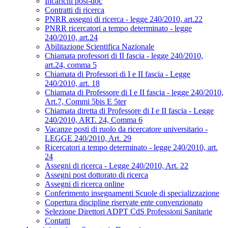
Incarichi post-doc
Contratti di ricerca
PNRR assegni di ricerca - legge 240/2010, art.22
PNRR ricercatori a tempo determinato - legge
240/2010, art.24
Abilitazione Scientifica Nazionale
Chiamata professori di II fascia - legge 240/2010,
art.24, comma 5
Chiamata di Professori di I e II fascia - Legge
240/2010, art. 18
Chiamata di Professore di I e II fascia - legge 240/2010,
Art.7, Commi 5bis E 5ter
Chiamata diretta di Professore di I e II fascia - Legge
240/2010, ART. 24, Comma 6
Vacanze posti di ruolo da ricercatore universitario -
LEGGE 240/2010, Art. 29
Ricercatori a tempo determinato - legge 240/2010, art.
24
Assegni di ricerca - Legge 240/2010, Art. 22
Assegni post dottorato di ricerca
Assegni di ricerca online
Conferimento insegnamenti Scuole di specializzazione
Copertura discipline riservate ente convenzionato
Selezione Direttori ADPT CdS Professioni Sanitarie
Contatti