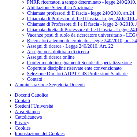
PNRR ricercatori a tempo determinato - legge 240/2010, 
Abilitazione Scientifica Nazionale
Chiamata professori di II fascia - legge 240/2010, art.2
Chiamata di Professori di I e II fascia - Legge 240/2010, 
Chiamata di Professore di I e II fascia - legge 240/2010,
Chiamata diretta di Professore di I e II fascia - Legge
Vacanze posti di ruolo da ricercatore universitario - LE
Ricercatori a tempo determinato - legge 240/2010, art. 24
Assegni di ricerca - Legge 240/2010, Art. 22
Assegni post dottorato di ricerca
Assegni di ricerca online
Conferimento insegnamenti Scuole di specializzazione
Copertura discipline riservate ente convenzionato
Selezione Direttori ADPT CdS Professioni Sanitarie
Contatti
Amministrazione Segreteria Docenti
Docenti Cattolica
Contatti
Sostieni l'Università
Area Stampa
Cattolicanews
Privacy
Cookies
Impostazione dei Cookies