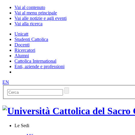
Vai al contenuto
Vai al menu principale
Vai alle notizie e agli eventi
Vai alla ricerca
Unicatt
Studenti Cattolica
Docenti
Ricercatori
Alumni
Cattolica International
Enti, aziende e professioni
EN
Le Sedi