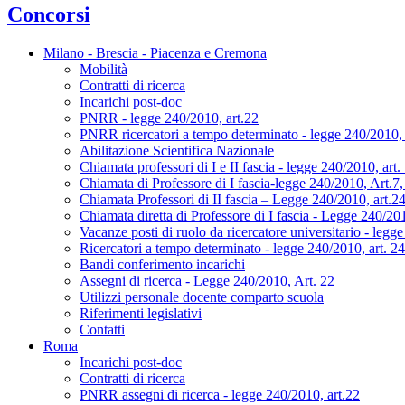
Concorsi
Milano - Brescia - Piacenza e Cremona
Mobilità
Contratti di ricerca
Incarichi post-doc
PNRR - legge 240/2010, art.22
PNRR ricercatori a tempo determinato - legge 240/2010, 
Abilitazione Scientifica Nazionale
Chiamata professori di I e II fascia - legge 240/2010, art.
Chiamata di Professore di I fascia-legge 240/2010, Art.7
Chiamata Professori di II fascia – Legge 240/2010, art.2
Chiamata diretta di Professore di I fascia - Legge 240/
Vacanze posti di ruolo da ricercatore universitario - legg
Ricercatori a tempo determinato - legge 240/2010, art. 24
Bandi conferimento incarichi
Assegni di ricerca - Legge 240/2010, Art. 22
Utilizzi personale docente comparto scuola
Riferimenti legislativi
Contatti
Roma
Incarichi post-doc
Contratti di ricerca
PNRR assegni di ricerca - legge 240/2010, art.22