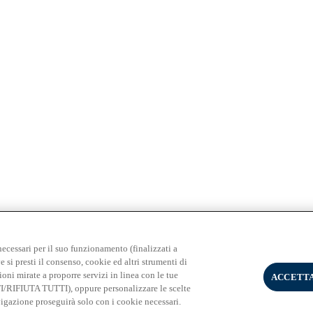
necessari per il suo funzionamento (finalizzati a
e si presti il consenso, cookie ed altri strumenti di
ioni mirate a proporre servizi in linea con le tue
ACCETTA
TI/RIFIUTA TUTTI), oppure personalizzare le scelte
gazione proseguirà solo con i cookie necessari.
 Milano - PI 02133120150