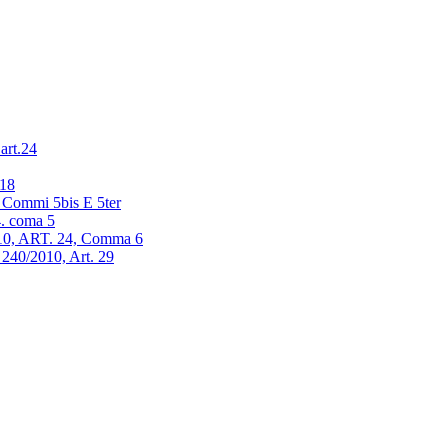
art.24
 18
, Commi 5bis E 5ter
4. coma 5
2010, ART. 24, Comma 6
e 240/2010, Art. 29