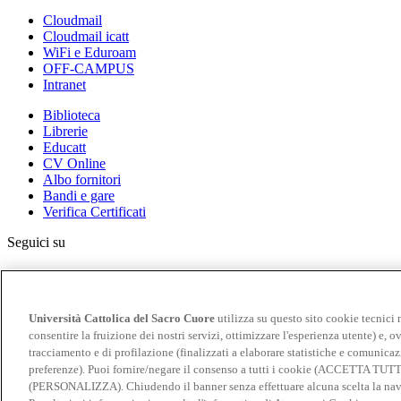
Cloudmail
Cloudmail icatt
WiFi e Eduroam
OFF-CAMPUS
Intranet
Biblioteca
Librerie
Educatt
CV Online
Albo fornitori
Bandi e gare
Verifica Certificati
Seguici su
Università Cattolica del Sacro Cuore
utilizza su questo sito cookie tecnici 
consentire la fruizione dei nostri servizi, ottimizzare l'esperienza utente) e, ov
tracciamento e di profilazione (finalizzati a elaborare statistiche e comunicaz
Università Cattolica del Sacro Cuore
preferenze). Puoi fornire/negare il consenso a tutti i cookie (ACCETTA TUT
(PERSONALIZZA). Chiudendo il banner senza effettuare alcuna scelta la navi
© Università Cattolica del Sacro Cuore - Largo A. Gemelli 1, 20123