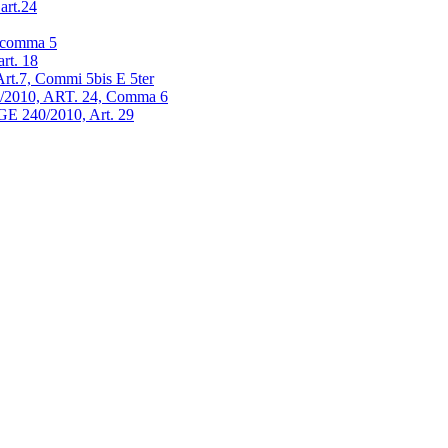
art.24
4, comma 5
art. 18
 Art.7, Commi 5bis E 5ter
 240/2010, ART. 24, Comma 6
GGE 240/2010, Art. 29