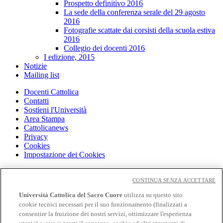
Prospetto definitivo 2016
La sede della conferenza serale del 29 agosto
2016
Fotografie scattate dai corsisti della scuola estiva
2016
Collegio dei docenti 2016
I edizione, 2015
Notizie
Mailing list
Docenti Cattolica
Contatti
Sostieni l'Università
Area Stampa
Cattolicanews
Privacy
Cookies
Impostazione dei Cookies
Cloudmail
Cloudmail icatt
CONTINUA SENZA ACCETTARE
WiFi e Eduroam
Università Cattolica del Sacro Cuore
utilizza su questo sito
OFF-CAMPUS
cookie tecnici necessari per il suo funzionamento (finalizzati a
Intranet
consentire la fruizione dei nostri servizi, ottimizzare l'esperienza