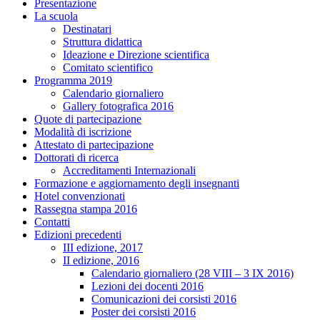
Presentazione
La scuola
Destinatari
Struttura didattica
Ideazione e Direzione scientifica
Comitato scientifico
Programma 2019
Calendario giornaliero
Gallery fotografica 2016
Quote di partecipazione
Modalità di iscrizione
Attestato di partecipazione
Dottorati di ricerca
Accreditamenti Internazionali
Formazione e aggiornamento degli insegnanti
Hotel convenzionati
Rassegna stampa 2016
Contatti
Edizioni precedenti
III edizione, 2017
II edizione, 2016
Calendario giornaliero (28 VIII – 3 IX 2016)
Lezioni dei docenti 2016
Comunicazioni dei corsisti 2016
Poster dei corsisti 2016