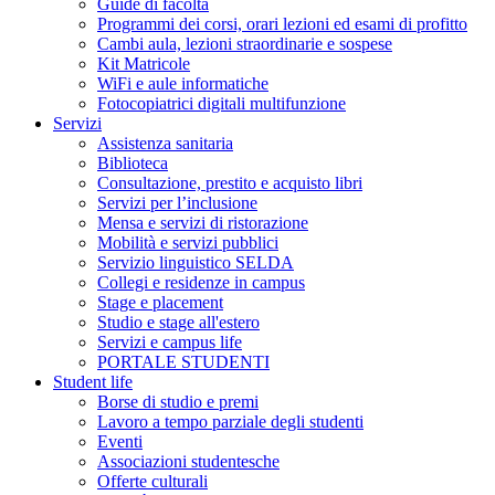
Guide di facoltà
Programmi dei corsi, orari lezioni ed esami di profitto
Cambi aula, lezioni straordinarie e sospese
Kit Matricole
WiFi e aule informatiche
Fotocopiatrici digitali multifunzione
Servizi
Assistenza sanitaria
Biblioteca
Consultazione, prestito e acquisto libri
Servizi per l’inclusione
Mensa e servizi di ristorazione
Mobilità e servizi pubblici
Servizio linguistico SELDA
Collegi e residenze in campus
Stage e placement
Studio e stage all'estero
Servizi e campus life
PORTALE STUDENTI
Student life
Borse di studio e premi
Lavoro a tempo parziale degli studenti
Eventi
Associazioni studentesche
Offerte culturali