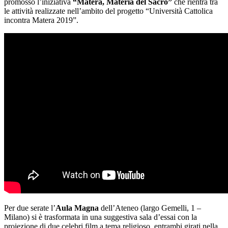
promosso l’iniziativa
“Matera, Materia del Sacro”
che rientra tra
le attività realizzate nell’ambito del progetto “Università Cattolica
incontra Matera 2019”.
Per due serate l’
Aula Magna
dell’Ateneo (largo Gemelli, 1 –
Milano) si è trasformata in una suggestiva sala d’essai con la
proiezione di due celebri film a tema religioso, entrambi girati nella