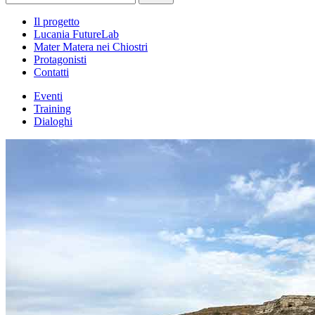
Il progetto
Lucania FutureLab
Mater Matera nei Chiostri
Protagonisti
Contatti
Eventi
Training
Dialoghi