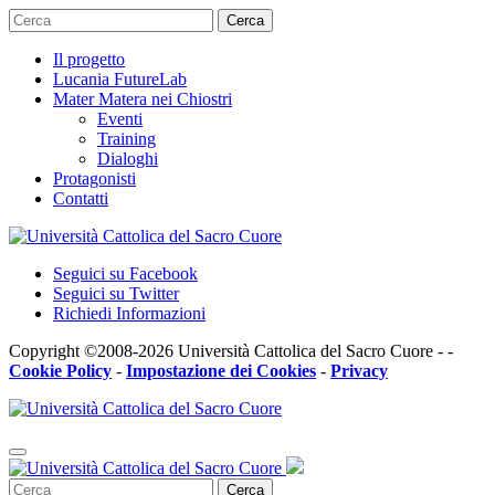
Cerca
Il progetto
Lucania FutureLab
Mater Matera nei Chiostri
Eventi
Training
Dialoghi
Protagonisti
Contatti
Seguici su Facebook
Seguici su Twitter
Richiedi Informazioni
Copyright ©2008-2026 Università Cattolica del Sacro Cuore - -
Cookie Policy
-
Impostazione dei Cookies
-
Privacy
Cerca