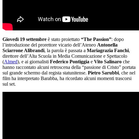
Giovedì 19 settembre
è stato proiettato
“The Passion”
: dopo
l’introduzione del prorettore vicario dell’Ateneo
Antonella
Sciarrone Alibrandi
, la parola è passata a
Mariagrazia Fanchi
,
direttore dell’Alta Scuola in Media Comunicazione e Spettacolo
(
Almed
), e ai giornalisti
Federico Pontiggia
e
Vito Salinaro
che
hanno raccontato alcuni retroscena della “passione di Cristo” portata
sul grande schermo dal regista statunitense.
Pietro Sarubbi
, che nel
film ha interpretato Barabba, ha ricordato alcuni momenti trascorsi
sul set.